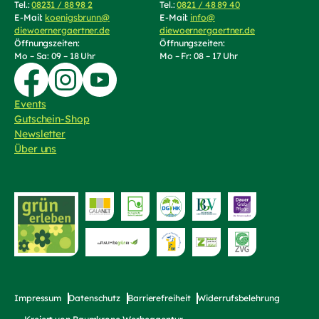
Tel.:
08231 / 88 98 2
(Telefonnummer anrufen)
Tel.:
0821 / 48 89 40
(Telefonnummer an
E-Mail:
koenigsbrunn@
E-Mail:
info@
diewoernergaertner.de
(E-Mail schreiben, öffnet Mail-Programm)
diewoernergaertner.de
(E-Mail schrei
Öffnungszeiten:
Öffnungszeiten:
Mo – Sa: 09 – 18 Uhr
Mo – Fr: 08 – 17 Uhr
Zur Facebook-Seite von Die Wörnergärtner
Zur Instagram-Seite von die Wörnergärtner
Zum YouTube-Kanal von Die Wörnergärtner
Events
Gutschein-Shop
(externer Link, öffnet in neuem Tab)
Newsletter
Über uns
Zur Website von
bayerischer Fri
Zur Website von "grün erleben"
Zur Website von die Raumbegrüner
Impressum
Datenschutz
Barrierefreiheit
Widerrufsbelehrung