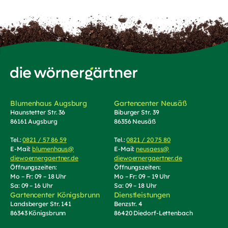
Zur Startseite von Die Wörnergärtner
Blumenhaus Augsburg
Gartencenter Neusäß
Haunstetter Str. 36
Biburger Str. 39
86161 Augsburg
86356 Neusäß
Tel.:
0821 / 57 86 59
(Telefonnummer anrufen)
Tel.:
0821 / 20 75 80
(Telefonnummer an
E-Mail:
blumenhaus@
E-Mail:
neusaess@
diewoernergaertner.de
(E-Mail schreiben, öffnet Mail-Programm)
diewoernergaertner.de
(E-Mail schrei
Öffnungszeiten:
Öffnungszeiten:
Mo – Fr: 09 – 18 Uhr
Mo – Fr: 09 – 19 Uhr
Sa: 09 – 16 Uhr
Sa: 09 – 18 Uhr
Gartencenter Königsbrunn
Dienstleistungen
Landsberger Str. 141
Benzstr. 4
86343 Königsbrunn
86420 Diedorf-Lettenbach