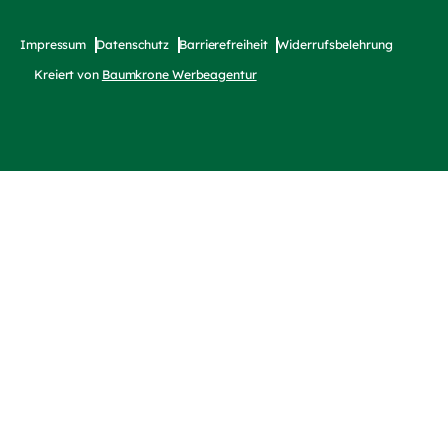
Impressum
Datenschutz
Barrierefreiheit
Widerrufsbelehrung
Kreiert von
Baumkrone Werbeagentur
(externer Link, öffnet in neuem T