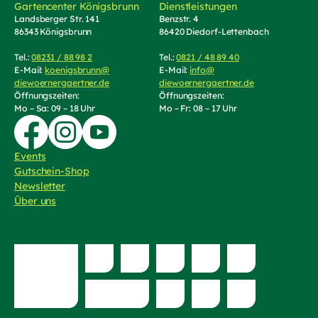
Gartencenter Königsbrunn
Dienstleistungen
Landsberger Str. 141
Benzstr. 4
86343 Königsbrunn
86420 Diedorf-Lettenbach
Tel.:
08231 / 88 98 2
(Telefonnummer anrufen)
Tel.:
0821 / 48 89 40
(Telefonnummer an
E-Mail:
koenigsbrunn@
E-Mail:
info@
diewoernergaertner.de
(E-Mail schreiben, öffnet Mail-Programm)
diewoernergaertner.de
(E-Mail schrei
Öffnungszeiten:
Öffnungszeiten:
Mo – Sa: 09 – 18 Uhr
Mo – Fr: 08 – 17 Uhr
Zur Facebook-Seite von Die Wörnergärtner
Zur Instagram-Seite von die Wörnergärtner
Zum YouTube-Kanal von Die Wörnergärtner
Events
Gutschein-Shop
(externer Link, öffnet in neuem Tab)
Newsletter
Über uns
Zur Website von
bayerischer Fri
Zur Website von "grün erleben"
Zur Website von die Raumbegrüner