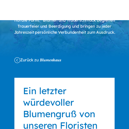
Trauerfloristik
Zur Startseite von Die Wörnergärtner
Trauerfloristik verleiht Abschied und Erinnerung eine stille,
florale Form. Blumen und Trauerschmuck begleiten
Trauerfeier und Beerdigung und bringen zu jeder
Jahreszeit persönliche Verbundenheit zum Ausdruck.
Zurück zu
Blumenhaus
Ein letzter
würdevoller
Blumengruß von
unseren Floristen