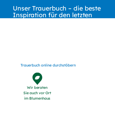
Unser Trauerbuch – die beste
Inspiration für den letzten
Gruß
Entdecken Sie unsere große Auswahl
an Gestecken, Kränzen, Sargbouquets
und Pflanzenschalen. Lassen Sie sich
inspirieren – wir gehen auf Ihre
individuellen Wünsche ein.
Trauerbuch online durchstöbern
Wir beraten
Sie auch vor Ort
im Blumenhaus