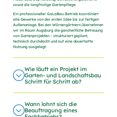
beginnt erst nach Bestätigung meiner E-Mail-
sowie die langfristige Gartenpflege.
Adresse (Double-Opt-In). Ich kann diese
Einwilligung jederzeit mit Wirkung für die
Ein professioneller GaLaBau-Betrieb koordiniert
Zukunft über den Abmeldelink in jeder E-Mail
alle Gewerke von der ersten Idee bis zur fertigen
widerrufen.
Außenanlage. Bei den Wörnergärtnern übernehmen
wir im Raum Augsburg die ganzheitliche Betreuung
Hinweis:
Der 10€-Gutschein gilt nur für Privatkunden;
von Gartenprojekten – strukturiert geplant,
für den Erhalt des 10€-Gutscheins ist die Einwilligung
technisch durchdacht und auf eine dauerhafte
erforderlich; der Gutschein wird nach erfolgreicher
Nutzung ausgelegt.
Bestätigung der E-Mail-Adresse versendet. Der
Rabatt gilt 30 Tage ab Newslettereintragung und
kann ab einem Mindesteinkaufswert von 50 € in den
Gartencentern Königsbrunn und Neusäß oder auf
unsere Dienstleistungen eingelöst werden. Eine
Wie läuft ein Projekt im
Barauszahlung ist ausgeschlossen.
Garten- und Landschaftsbau
Ich habe die
Datenschutzerklärung
(öffnet in neuem T
gelesen
Schritt für Schritt ab?
und akzeptiere sie.
Zur Sicherheitsprüfung verwenden wir
Google reCAPTCHA.
Wann lohnt sich die
Es gelten die
Datenschutzbestimmungen
(externer Lin
Beauftragung eines
und
Nutzungsbedingungen
(externer Link, öffnet in n
von Google.*
Fachbetriebs?