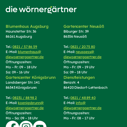
Zur Startseite von Die Wörnergärtner
Blumenhaus Augsburg
Gartencenter Neusäß
Haunstetter Str. 36
Biburger Str. 39
86161 Augsburg
86356 Neusäß
Tel.:
0821 / 57 86 59
(Telefonnummer anrufen)
Tel.:
0821 / 20 75 80
(Telefonnummer an
E-Mail:
blumenhaus@
E-Mail:
neusaess@
diewoernergaertner.de
(E-Mail schreiben, öffnet Mail-Programm)
diewoernergaertner.de
(E-Mail schrei
Öffnungszeiten:
Öffnungszeiten:
Mo – Fr: 09 – 18 Uhr
Mo – Fr: 09 – 19 Uhr
Sa: 09 – 16 Uhr
Sa: 09 – 18 Uhr
Gartencenter Königsbrunn
Dienstleistungen
Landsberger Str. 141
Benzstr. 4
86343 Königsbrunn
86420 Diedorf-Lettenbach
Tel.:
08231 / 88 98 2
(Telefonnummer anrufen)
Tel.:
0821 / 48 89 40
(Telefonnummer an
E-Mail:
koenigsbrunn@
E-Mail:
info@
diewoernergaertner.de
(E-Mail schreiben, öffnet Mail-Programm)
diewoernergaertner.de
(E-Mail schrei
Öffnungszeiten:
Öffnungszeiten:
Mo – Sa: 09 – 18 Uhr
Mo – Fr: 08 – 17 Uhr