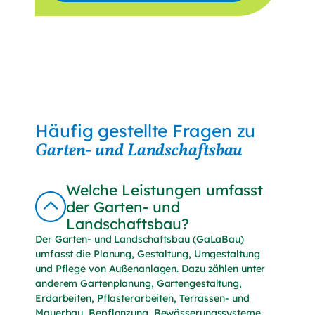
Anrede
Vorname
Nachname
E-Mail*
Häufig gestellte Fragen zu
Garten- und Landschaftsbau
Mich interessieren Themen*
als Privatkunde
Welche Leistungen umfasst
als Geschäftskunde
der Garten- und
Landschaftsbau?
* Pflichtfelder
Der Garten- und Landschaftsbau (GaLaBau)
umfasst die Planung, Gestaltung, Umgestaltung
Ich willige ein, von der Herbert Wörner
und Pflege von Außenanlagen. Dazu zählen unter
Gärtnerei GmbH regelmäßig per E-Mail über
anderem Gartenplanung, Gartengestaltung,
Produkte, Dienstleistungen, Angebote und
Erdarbeiten, Pflasterarbeiten, Terrassen- und
Aktionen informiert zu werden. Der Versand
Mauerbau, Bepflanzung, Bewässerungssysteme