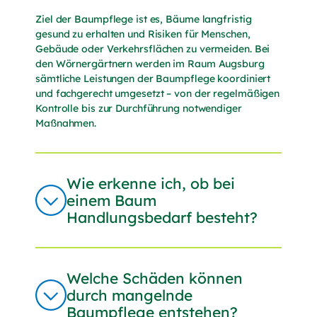
Adresse (Double-Opt-In). Ich kann diese
Einwilligung jederzeit mit Wirkung für die
Ziel der Baumpflege ist es, Bäume langfristig
Zukunft über den Abmeldelink in jeder E-Mail
gesund zu erhalten und Risiken für Menschen,
widerrufen.
Gebäude oder Verkehrsflächen zu vermeiden. Bei
den Wörnergärtnern werden im Raum Augsburg
Hinweis:
Der 10€-Gutschein gilt nur für Privatkunden;
sämtliche Leistungen der Baumpflege koordiniert
für den Erhalt des 10€-Gutscheins ist die Einwilligung
und fachgerecht umgesetzt – von der regelmäßigen
erforderlich; der Gutschein wird nach erfolgreicher
Kontrolle bis zur Durchführung notwendiger
Bestätigung der E-Mail-Adresse versendet. Der
Maßnahmen.
Rabatt gilt 30 Tage ab Newslettereintragung und
kann ab einem Mindesteinkaufswert von 50 € in den
Gartencentern Königsbrunn und Neusäß oder auf
unsere Dienstleistungen eingelöst werden. Eine
Barauszahlung ist ausgeschlossen.
Wie erkenne ich, ob bei
einem Baum
Ich habe die
Datenschutzerklärung
(öffnet in neuem T
gelesen
und akzeptiere sie.
Handlungsbedarf besteht?
Zur Sicherheitsprüfung verwenden wir
Google reCAPTCHA.
Es gelten die
Datenschutzbestimmungen
(externer Lin
Welche Schäden können
und
Nutzungsbedingungen
(externer Link, öffnet in n
von Google.*
durch mangelnde
Baumpflege entstehen?
Senden