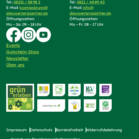
Tel.:
08231 / 88 98 2
(Telefonnummer anrufen)
Tel.:
0821 / 48 89 40
(Telefonnummer an
E-Mail:
koenigsbrunn@
E-Mail:
info@
diewoernergaertner.de
(E-Mail schreiben, öffnet Mail-Programm)
diewoernergaertner.de
(E-Mail schrei
Öffnungszeiten:
Öffnungszeiten:
Mo – Sa: 09 – 18 Uhr
Mo – Fr: 08 – 17 Uhr
Zur Facebook-Seite von Die Wörnergärtner
Zur Instagram-Seite von die Wörnergärtner
Zum YouTube-Kanal von Die Wörnergärtner
Events
Gutschein-Shop
(externer Link, öffnet in neuem Tab)
Newsletter
Über uns
Zur Website von
bayerischer Fri
Zur Website von "grün erleben"
Zur Website von die Raumbegrüner
Impressum
Datenschutz
Barrierefreiheit
Widerrufsbelehrung