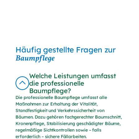
Vorname
Nachname
E-Mail*
Häufig gestellte Fragen zur
Baumpflege
Mich interessieren Themen*
als Privatkunde
Welche Leistungen umfasst
als Geschäftskunde
die professionelle
Baumpflege?
* Pflichtfelder
Die professionelle Baumpflege umfasst alle
Maßnahmen zur Erhaltung der Vitalität,
Ich willige ein, von der Herbert Wörner
Standfestigkeit und Verkehrssicherheit von
Gärtnerei GmbH regelmäßig per E-Mail über
Bäumen. Dazu gehören fachgerechter Baumschnitt,
Produkte, Dienstleistungen, Angebote und
Kronenpflege, Stabilisierung geschädigter Bäume,
Aktionen informiert zu werden. Der Versand
regelmäßige Sichtkontrollen sowie – falls
beginnt erst nach Bestätigung meiner E-Mail-
erforderlich – sichere Fällarbeiten.