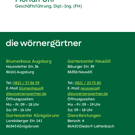
Geschäftsführung, Dipl.-Ing. (FH)
Zur Startseite von Die Wörnergärtner
Blumenhaus Augsburg
Gartencenter Neusäß
Haunstetter Str. 36
Biburger Str. 39
86161 Augsburg
86356 Neusäß
Tel.:
0821 / 57 86 59
(Telefonnummer anrufen)
Tel.:
0821 / 20 75 80
(Telefonnummer an
E-Mail:
blumenhaus@
E-Mail:
neusaess@
diewoernergaertner.de
(E-Mail schreiben, öffnet Mail-Programm)
diewoernergaertner.de
(E-Mail schrei
Öffnungszeiten:
Öffnungszeiten:
Mo – Fr: 09 – 18 Uhr
Mo – Fr: 09 – 19 Uhr
Sa: 09 – 16 Uhr
Sa: 09 – 18 Uhr
Gartencenter Königsbrunn
Dienstleistungen
Landsberger Str. 141
Benzstr. 4
86343 Königsbrunn
86420 Diedorf-Lettenbach