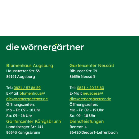
Zur Startseite von Die Wörnergärtner
Blumenhaus Augsburg
Gartencenter Neusäß
Haunstetter Str. 36
Biburger Str. 39
86161 Augsburg
86356 Neusäß
Tel.:
0821 / 57 86 59
(Telefonnummer anrufen)
Tel.:
0821 / 20 75 80
(Telefonnummer an
E-Mail:
blumenhaus@
E-Mail:
neusaess@
diewoernergaertner.de
(E-Mail schreiben, öffnet Mail-Programm)
diewoernergaertner.de
(E-Mail schrei
Öffnungszeiten:
Öffnungszeiten:
Mo – Fr: 09 – 18 Uhr
Mo – Fr: 09 – 19 Uhr
Sa: 09 – 16 Uhr
Sa: 09 – 18 Uhr
Gartencenter Königsbrunn
Dienstleistungen
Landsberger Str. 141
Benzstr. 4
86343 Königsbrunn
86420 Diedorf-Lettenbach