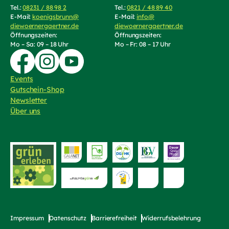
Tel.:
08231 / 88 98 2
(Telefonnummer anrufen)
Tel.:
0821 / 48 89 40
(Telefonnummer an
E-Mail:
koenigsbrunn@
E-Mail:
info@
diewoernergaertner.de
(E-Mail schreiben, öffnet Mail-Programm)
diewoernergaertner.de
(E-Mail schrei
Öffnungszeiten:
Öffnungszeiten:
Mo – Sa: 09 – 18 Uhr
Mo – Fr: 08 – 17 Uhr
Zur Facebook-Seite von Die Wörnergärtner
Zur Instagram-Seite von die Wörnergärtner
Zum YouTube-Kanal von Die Wörnergärtner
Events
Gutschein-Shop
(externer Link, öffnet in neuem Tab)
Newsletter
Über uns
Zur Website von
bayerischer Fri
Zur Website von "grün erleben"
Zur Website von die Raumbegrüner
Impressum
Datenschutz
Barrierefreiheit
Widerrufsbelehrung