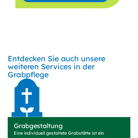
Anrede
Vorname
Nachname
E-Mail*
Entdecken Sie auch unsere
weiteren Services in der
Mich interessieren Themen*
Grabpflege
als Privatkunde
als Geschäftskunde
* Pflichtfelder
Ich willige ein, von der Herbert Wörner
Gärtnerei GmbH regelmäßig per E-Mail über
Grabgestaltung
Produkte, Dienstleistungen, Angebote und
Eine individuell gestaltete Grabstätte ist ein
Aktionen informiert zu werden. Der Versand