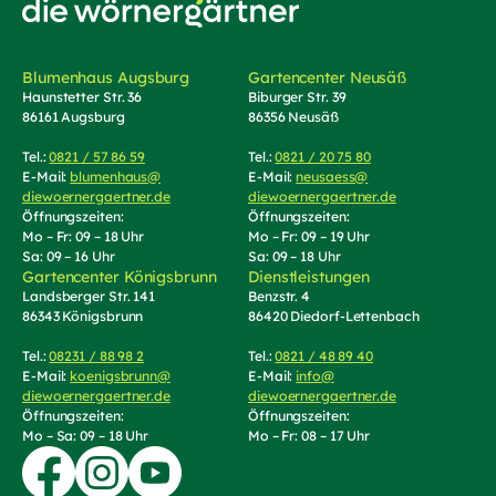
Zur Startseite von Die Wörnergärtner
Blumenhaus Augsburg
Gartencenter Neusäß
Haunstetter Str. 36
Biburger Str. 39
86161 Augsburg
86356 Neusäß
Tel.:
0821 / 57 86 59
(Telefonnummer anrufen)
Tel.:
0821 / 20 75 80
(Telefonnummer an
E-Mail:
blumenhaus@
E-Mail:
neusaess@
diewoernergaertner.de
(E-Mail schreiben, öffnet Mail-Programm)
diewoernergaertner.de
(E-Mail schrei
Öffnungszeiten:
Öffnungszeiten:
Mo – Fr: 09 – 18 Uhr
Mo – Fr: 09 – 19 Uhr
Sa: 09 – 16 Uhr
Sa: 09 – 18 Uhr
Gartencenter Königsbrunn
Dienstleistungen
Landsberger Str. 141
Benzstr. 4
86343 Königsbrunn
86420 Diedorf-Lettenbach
Tel.:
08231 / 88 98 2
(Telefonnummer anrufen)
Tel.:
0821 / 48 89 40
(Telefonnummer an
E-Mail:
koenigsbrunn@
E-Mail:
info@
diewoernergaertner.de
(E-Mail schreiben, öffnet Mail-Programm)
diewoernergaertner.de
(E-Mail schrei
Öffnungszeiten:
Öffnungszeiten:
Mo – Sa: 09 – 18 Uhr
Mo – Fr: 08 – 17 Uhr
Zur Facebook-Seite von Die Wörnergärtner
Zur Instagram-Seite von die Wörnergärtner
Zum YouTube-Kanal von Die Wörnergärtner