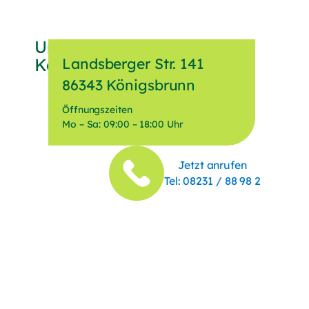
Unser Gartencenter in
Königsbrunn
Landsberger Str. 141
86343 Königsbrunn
Öffnungszeiten
Mo – Sa:
09:00 – 18:00 Uhr
(Telefonnummer anrufen)
Jetzt anrufen
Tel:
08231 / 88 98 2
(Telefon