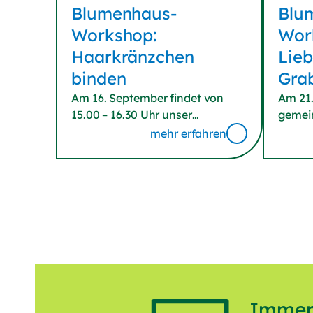
Blumenhaus-
Blu
Workshop:
Wor
Haarkränzchen
Lieb
binden
Gra
Am 16. September findet von
Am 21.
15.00 – 16.30 Uhr unser
gemein
Workshop in unserem
Grabsc
mehr erfahren
Blumenhaus in Augsburg statt.
16.30 
Erfahren Sie, wie Sie individuelle
Worksh
Haarkränzchen aus natürlichen
Deko f
Materialien, Blumen und grünen
erstell
Elementen gestalten. Kommen
Sie vorbei und lernen Sie von
unseren Profis.
Immer