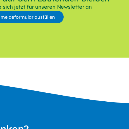
 sich jetzt für unseren Newsletter an
nmeldeformular ausfüllen
e
Nachname
ssieren Themen*
tkunde
häftskunde
er
 ein, von der Herbert Wörner Gärtnerei GmbH regelmäßig per
enken?