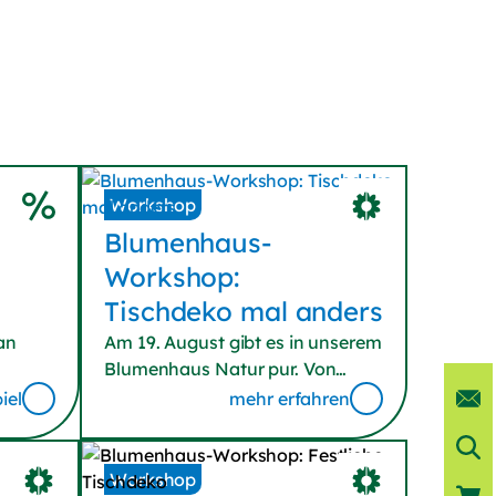
Workshop
Blumenhaus-
Workshop:
Tischdeko mal anders
an
Am 19. August gibt es in unserem
Blumenhaus Natur pur. Von
15.00 – 16.30 Uhr gestalten wir
iel
mehr erfahren
n bis
besondere Tischdeko, mit der Sie
llen
sich die Natur nach Hause holen
können.
Workshop