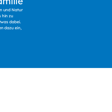
amilie
en und Natur
 hin zu
twas dabei.
en dazu ein,