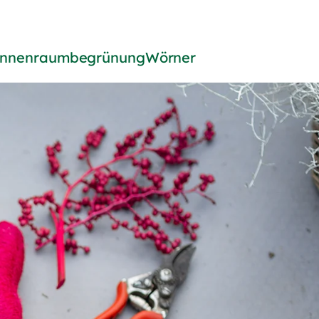
rgärtner
Innenraumbegrünung
Wörner