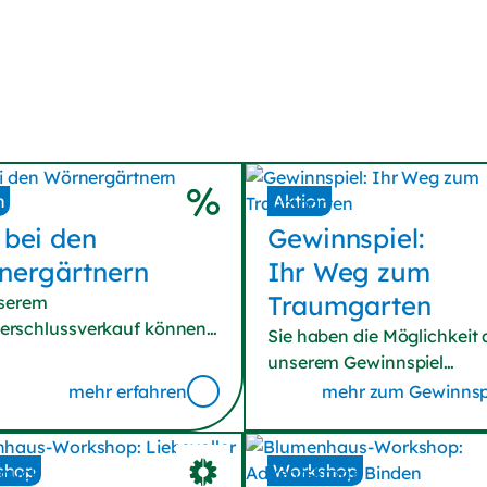
n
Aktion
 bei den
Gewinn­spiel
:
nergärtnern
Ihr Weg zum
Traumgarten
nserem
rschlussverkauf können
Sie haben die Möglichkeit 
tzt richtig sparen. Freuen
unserem Gewinnspiel
ch auf sonnenstarke
teilzunehmen und eine
mehr erfahren
mehr zum Gewinnsp
ppchen. Wir haben auch
Gartenplanung im Wert vo
edensfest (Sa., 08. August
zu 2.000 € zu gewinnen. Fü
für Sie geöffnet. Wir freuen
Sie dafür einfach das
shop
Workshop
f Sie!