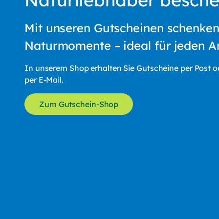
Dienstleist
Bestätigung
Mit unseren Gutscheinen schenken
für die Zuku
Naturmomente – ideal für jeden An
Hinweis:
Der 1
erforderlich;
ab Newslette
In unserem Shop erhalten Sie Gutscheine per Post 
Neusäß oder a
per E-Mail.
Ich habe
Zum Gutschein-Shop
Zur Sich
Es gelten
Senden