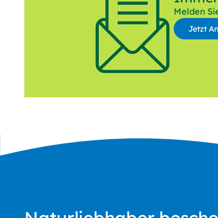
Melden Sie
Jetzt A
Anrede
Vornam
E-Mail*
Mich intere
als Priva
als Gesc
* Pflichtfeld
Ich willige
Naturliebhaber besch