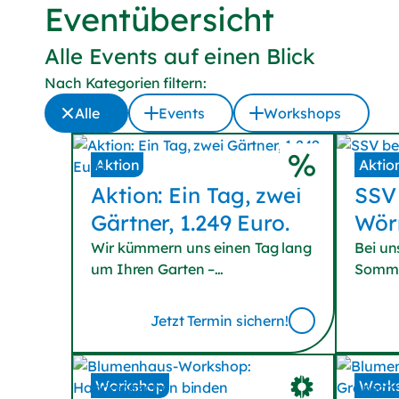
Eventübersicht
Alle Events auf einen Blick
Nach Kategorien filtern:
Alle
Events
Workshops
Aktion
Aktio
Aktion:
Ein Tag, zwei
SSV
Gärtner, 1.249 Euro.
Wör
Wir kümmern uns einen Tag lang
Bei u
um Ihren Garten –
Somme
mit Pflanz-, Schnitt- und
Sie je
Pflasterarbeiten sowie
Sie si
Jetzt Termin sichern!
Gartenumgestaltung.
Schnä
am Fri
2026) 
Workshop
Work
uns au