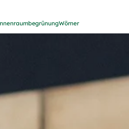
rgärtner
Innenraumbegrünung
Wörner