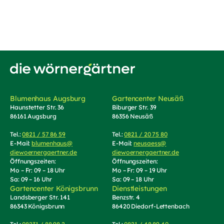
Zur Startseite von Die Wörnergärtner
Blumenhaus Augsburg
Gartencenter Neusäß
Haunstetter Str. 36
Biburger Str. 39
86161 Augsburg
86356 Neusäß
Tel.:
0821 / 57 86 59
(Telefonnummer anrufen)
Tel.:
0821 / 20 75 80
(Telefonnummer an
E-Mail:
blumenhaus@
E-Mail:
neusaess@
diewoernergaertner.de
(E-Mail schreiben, öffnet Mail-Programm)
diewoernergaertner.de
(E-Mail schrei
Öffnungszeiten:
Öffnungszeiten:
Mo – Fr: 09 – 18 Uhr
Mo – Fr: 09 – 19 Uhr
Sa: 09 – 16 Uhr
Sa: 09 – 18 Uhr
Gartencenter Königsbrunn
Dienstleistungen
Landsberger Str. 141
Benzstr. 4
86343 Königsbrunn
86420 Diedorf-Lettenbach