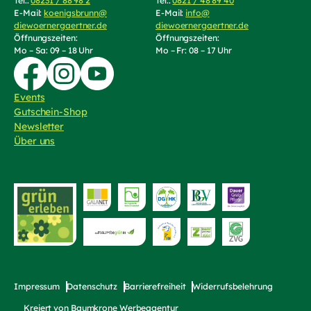
Tel.:
08231 / 88 98 2
(Telefonnummer anrufen)
Tel.:
0821 / 48 89 40
(Telefonnummer an
E-Mail:
koenigsbrunn@
E-Mail:
info@
diewoernergaertner.de
(E-Mail schreiben, öffnet Mail-Programm)
diewoernergaertner.de
(E-Mail schrei
Öffnungszeiten:
Öffnungszeiten:
Mo – Sa: 09 – 18 Uhr
Mo – Fr: 08 – 17 Uhr
Zur Facebook-Seite von Die Wörnergärtner
Zur Instagram-Seite von die Wörnergärtner
Zum YouTube-Kanal von Die Wörnergärtner
Events
Gutschein-Shop
(externer Link, öffnet in neuem Tab)
Newsletter
Über uns
Zur Website von
bayerischer Fri
Zur Website von "grün erleben"
Zur Website von die Raumbegrüner
Impressum
Datenschutz
Barrierefreiheit
Widerrufsbelehrung
Kreiert von
Baumkrone Werbeagentur
(externer Link, öffnet in neuem T