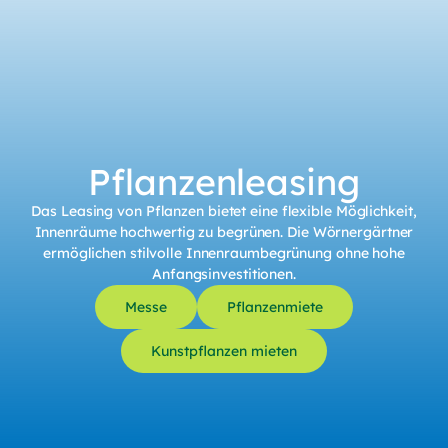
Pflanzenleasing
Das Leasing von Pflanzen bietet eine flexible Möglichkeit,
Innenräume hochwertig zu begrünen. Die Wörnergärtner
ermöglichen stilvolle Innenraumbegrünung ohne hohe
Anfangsinvestitionen.
Messe
Pflanzenmiete
Kunstpflanzen mieten