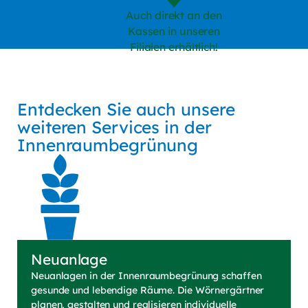
und akzeptiere sie.
Auch direkt an den
Kassen in unseren
Zur Sicherheitsprüfung verwenden wir
Filialen erhältlich!
Google reCAPTCHA.
Es gelten die
Datenschutzbestimmungen
(externer Lin
und
Nutzungsbedingungen
(externer Link, öffnet in n
von Google.*
Entdecken Sie auch unsere
Senden
weiteren Services in der
Innenraumbegrünung
Neuanlage
Neuanlagen in der Innenraumbegrünung schaffen
gesunde und lebendige Räume. Die Wörnergärtner
planen, gestalten und realisieren individuelle