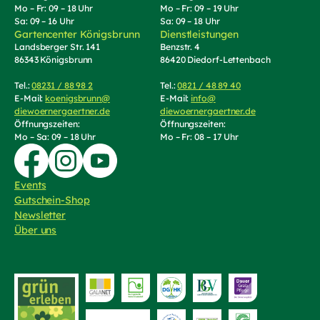
Mo – Fr: 09 – 18 Uhr
Mo – Fr: 09 – 19 Uhr
Sa: 09 – 16 Uhr
Sa: 09 – 18 Uhr
Gartencenter Königsbrunn
Dienstleistungen
Landsberger Str. 141
Benzstr. 4
86343 Königsbrunn
86420 Diedorf-Lettenbach
Tel.:
08231 / 88 98 2
(Telefonnummer anrufen)
Tel.:
0821 / 48 89 40
(Telefonnummer an
E-Mail:
koenigsbrunn@
E-Mail:
info@
diewoernergaertner.de
(E-Mail schreiben, öffnet Mail-Programm)
diewoernergaertner.de
(E-Mail schrei
Öffnungszeiten:
Öffnungszeiten:
Mo – Sa: 09 – 18 Uhr
Mo – Fr: 08 – 17 Uhr
Zur Facebook-Seite von Die Wörnergärtner
Zur Instagram-Seite von die Wörnergärtner
Zum YouTube-Kanal von Die Wörnergärtner
Events
Gutschein-Shop
(externer Link, öffnet in neuem Tab)
Newsletter
Über uns
Zur Website von
bayerischer Fri
Zur Website von "grün erleben"