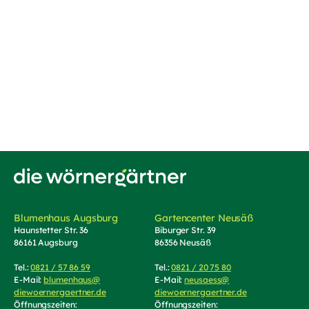
Zur Startseite von Die Wörnergärtner
Blumenhaus Augsburg
Gartencenter Neusäß
Haunstetter Str. 36
Biburger Str. 39
86161 Augsburg
86356 Neusäß
Tel.:
0821 / 57 86 59
(Telefonnummer anrufen)
Tel.:
0821 / 20 75 80
(Telefonnummer an
E-Mail:
blumenhaus@
E-Mail:
neusaess@
diewoernergaertner.de
(E-Mail schreiben, öffnet Mail-Programm)
diewoernergaertner.de
(E-Mail schrei
Öffnungszeiten:
Öffnungszeiten: