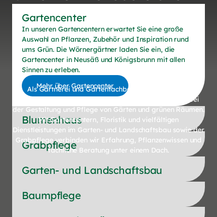
Gartencenter
In unseren Gartencentern erwartet Sie eine große
Auswahl an Pflanzen, Zubehör und Inspiration rund
ums Grün. Die Wörnergärtner laden Sie ein, die
Erlebe
Grün
Gartencenter in Neusäß und Königsbrunn mit allen
dein
Sinnen zu erleben.
Mehr über Gartencenter
Als Gärtnerei und Gartenfachbetrieb begleiten wir
Menschen in der Region Augsburg seit vielen Jahren bei
der Gestaltung und Pflege von Gärten und grünen Räumen.
Blumenhaus
Mit Gartencentern, Floristik und vielfältigen
Dienstleistungen im Garten- und Landschaftsbau sowie der
Grabpflege verbinden wir Erfahrung, Pflanzenwissen und
Grabpflege
fachliche Beratung unter einem Dach.
Garten- und Landschaftsbau
Baumpflege