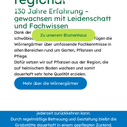
130 Jahre Erfahrung –
Blumen begleiten uns in besonderen Momenten im Leben.
Floristik schafft Ausdruck, Stimmung und persönliche
gewachsen mit Leidenschaft
Akzente – vom Blumenstrauß bis zur stilvollen Dekoration.
und Fachwissen
Dank der 130-jährigen Erfahrung unseres
Zu unserem Blumenhaus
schwäbischen Traditionsunternehmens verfügen die
Wörnergärtner über umfassende Fachkenntnisse in
allen Bereichen rund um Garten, Pflanzen und
Pflege.
Dafür setzen wir auf Pflanzen aus der Region, die
auf heimischem Boden wachsen und somit
dauerhaft sehr hohe Qualität erzielen.
Erleben Sie
liebevolle
Mehr über die Wörnergärtner
Grabpflege
Grabpflege schafft einen würdevollen Ort, an den man
jederzeit zurückkehren kann.
Durch regelmäßige Betreuung und Gestaltung bleibt die
Grabstätte dauerhaft in einem gepflegten Zustand.