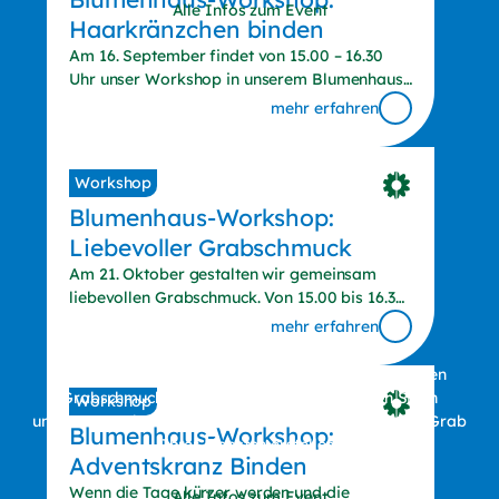
Alle Infos zum Event
Haarkränzchen binden
Am 16. September findet von 15.00 – 16.30
Uhr unser Workshop in unserem Blumenhaus
in Augsburg statt. Erfahren Sie, wie Sie
mehr erfahren
individuelle Haarkränzchen aus natürlichen
Materialien, Blumen und grünen Elementen
gestalten. Kommen Sie vorbei und lernen Sie
Blumenhaus-
Workshop
von unseren Profis.
Blumenhaus-Workshop:
Workshop:
Liebevoller Grabschmuck
Liebevoller
Am 21. Oktober gestalten wir gemeinsam
liebevollen Grabschmuck. Von 15.00 bis 16.30
Grabschmuck
Uhr lernen Sie in unserem Workshop, wie Sie
mehr erfahren
besondere Deko für das Grab Ihrer Liebsten
erstellen.
Am 21. Oktober gestalten wir gemeinsam liebevollen
Grabschmuck. Von 15.00 bis 16.30 Uhr lernen Sie in
Workshop
unserem Workshop, wie Sie besondere Deko für das Grab
Blumenhaus-Workshop:
Ihrer Liebsten erstellen.
Adventskranz Binden
Wenn die Tage kürzer werden und die
Alle Infos zum Event