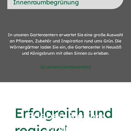
Innenraumbegrünung
Erleben Sie
Ihr
Gartencenter!
In unseren Gartencentern erwartet Sie eine große Auswahl
an Pflanzen, Zubehör und Inspiration rund ums Grün. Die
Wörnergärtner laden Sie ein, die Gartencenter in Neusäß
und Königsbrunn mit allen Sinnen zu erleben.
Zu unseren Gartencentern
Erfolgreich und
Erleben Sie
Ihre
regional
Floristik