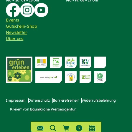
Mo – Sa: 09 – 18 Uhr
Mo – Fr: 08 – 17 Uhr
Zur Facebook-Seite von Die Wörnergärtner
Zur Instagram-Seite von die Wörnergärtner
Zum YouTube-Kanal von Die Wörnergärtner
Events
Gutschein-Shop
(externer Link, öffnet in neuem Tab)
Newsletter
Über uns
Zur Website von
bayerischer Fri
Zur Website von "grün erleben"
Zur Website von die Raumbegrüner
Impressum
Datenschutz
Barrierefreiheit
Widerrufsbelehrung
Kreiert von
Baumkrone Werbeagentur
(externer Link, öffnet in neuem T
(externer Link, öffnet in neuem T