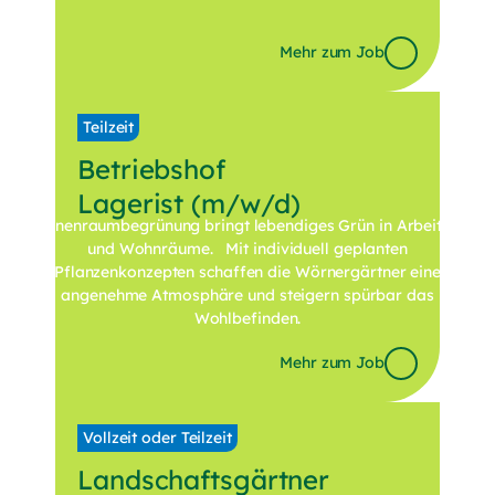
Mehr zum Job
Erleben Sie
erfrischende
Teilzeit
Betriebshof
Innenraumbegrünung
Lagerist
(m/w/d)
Innenraumbegrünung bringt lebendiges Grün in Arbeits-
und Wohnräume. Mit individuell geplanten
Pflanzenkonzepten schaffen die Wörnergärtner eine
angenehme Atmosphäre und steigern spürbar das
Wohlbefinden.
Mehr zum Job
Zu unserer Innenraumbegrünung
Vollzeit oder Teilzeit
Landschaftsgärtner