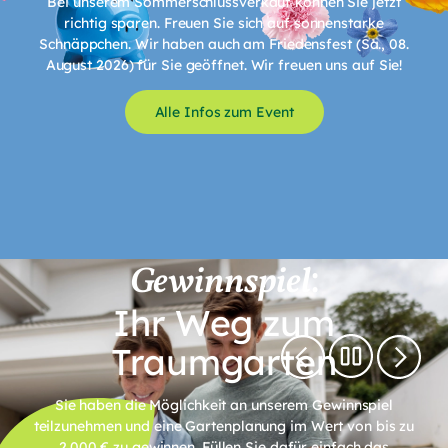
Bei unserem Sommerschlussverkauf können Sie jetzt
richtig sparen. Freuen Sie sich auf sonnenstarke
Schnäppchen. Wir haben auch am Friedensfest (Sa., 08.
August 2026) für Sie geöffnet. Wir freuen uns auf Sie!
Alle Infos zum Event
:
Gewinn­spiel
Ihr Weg zum
Traumgarten
Sie haben die Möglichkeit an unserem Gewinnspiel
teilzunehmen und eine Gartenplanung im Wert von bis zu
2.000 € zu gewinnen. Füllen Sie dafür einfach das