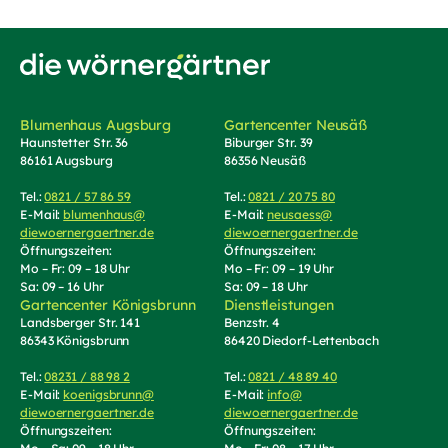
Zur Startseite von Die Wörnergärtner
Blumenhaus Augsburg
Gartencenter Neusäß
Haunstetter Str. 36
Biburger Str. 39
86161 Augsburg
86356 Neusäß
Tel.:
0821 / 57 86 59
(Telefonnummer anrufen)
Tel.:
0821 / 20 75 80
(Telefonnummer an
E-Mail:
blumenhaus@
E-Mail:
neusaess@
diewoernergaertner.de
(E-Mail schreiben, öffnet Mail-Programm)
diewoernergaertner.de
(E-Mail schrei
Öffnungszeiten:
Öffnungszeiten:
Mo – Fr: 09 – 18 Uhr
Mo – Fr: 09 – 19 Uhr
Sa: 09 – 16 Uhr
Sa: 09 – 18 Uhr
Gartencenter Königsbrunn
Dienstleistungen
Landsberger Str. 141
Benzstr. 4
86343 Königsbrunn
86420 Diedorf-Lettenbach
Tel.:
08231 / 88 98 2
(Telefonnummer anrufen)
Tel.:
0821 / 48 89 40
(Telefonnummer an
E-Mail:
koenigsbrunn@
E-Mail:
info@
diewoernergaertner.de
(E-Mail schreiben, öffnet Mail-Programm)
diewoernergaertner.de
(E-Mail schrei
Öffnungszeiten:
Öffnungszeiten: