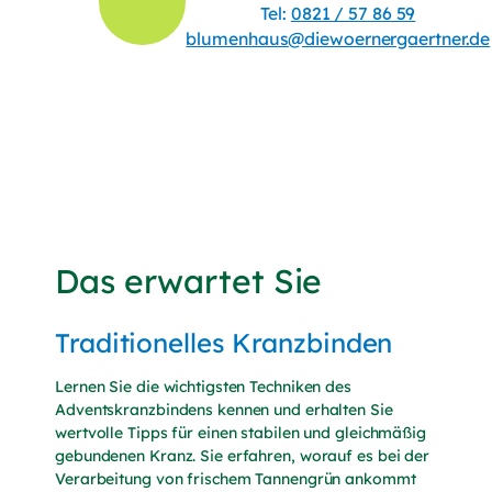
Tel:
0821 / 57 86 59
(Telefon
blumenhaus@diewoernergaertner.de
Das erwartet Sie
Traditionelles Kranzbinden
Lernen Sie die wichtigsten Techniken des
Adventskranzbindens kennen und erhalten Sie
wertvolle Tipps für einen stabilen und gleichmäßig
gebundenen Kranz. Sie erfahren, worauf es bei der
Verarbeitung von frischem Tannengrün ankommt