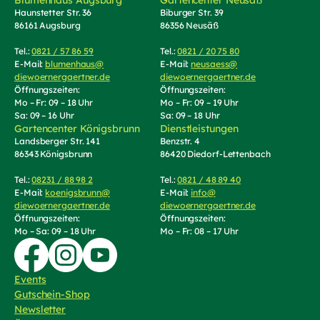
Haunstetter Str. 36
Biburger Str. 39
Mich interessieren Themen*
86161 Augsburg
86356 Neusäß
als Privatkunde
Tel.:
0821 / 57 86 59
(Telefonnummer anrufen)
Tel.:
0821 / 20 75 80
(Telefonnummer an
E-Mail:
blumenhaus@
E-Mail:
neusaess@
als Geschäftskunde
diewoernergaertner.de
(E-Mail schreiben, öffnet Mail-Programm)
diewoernergaertner.de
(E-Mail schrei
Öffnungszeiten:
Öffnungszeiten:
* Pflichtfelder
Mo – Fr: 09 – 18 Uhr
Mo – Fr: 09 – 19 Uhr
Sa: 09 – 16 Uhr
Sa: 09 – 18 Uhr
Ich willige ein, von der Herbert Wörner
Gartencenter Königsbrunn
Dienstleistungen
Landsberger Str. 141
Benzstr. 4
Gärtnerei GmbH regelmäßig per E-Mail über
86343 Königsbrunn
86420 Diedorf-Lettenbach
Produkte, Dienstleistungen, Angebote und
Aktionen informiert zu werden. Der Versand
Tel.:
08231 / 88 98 2
(Telefonnummer anrufen)
Tel.:
0821 / 48 89 40
(Telefonnummer an
beginnt erst nach Bestätigung meiner E-Mail-
E-Mail:
koenigsbrunn@
E-Mail:
info@
Adresse (Double-Opt-In). Ich kann diese
diewoernergaertner.de
(E-Mail schreiben, öffnet Mail-Programm)
diewoernergaertner.de
(E-Mail schrei
Einwilligung jederzeit mit Wirkung für die
Öffnungszeiten:
Öffnungszeiten:
Mo – Sa: 09 – 18 Uhr
Mo – Fr: 08 – 17 Uhr
Zukunft über den Abmeldelink in jeder E-Mail
widerrufen.
Zur Facebook-Seite von Die Wörnergärtner
Zur Instagram-Seite von die Wörnergärtner
Zum YouTube-Kanal von Die Wörnergärtner
Hinweis:
Der 10€-Gutschein gilt nur für Privatkunden;
Events
für den Erhalt des 10€-Gutscheins ist die Einwilligung
Gutschein-Shop
(externer Link, öffnet in neuem Tab)
erforderlich; der Gutschein wird nach erfolgreicher
Newsletter
Bestätigung der E-Mail-Adresse versendet. Der