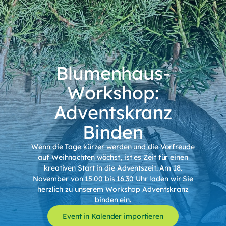
Blumenhaus-
Workshop:
Adventskranz
Binden
Wenn die Tage kürzer werden und die Vorfreude
auf Weihnachten wächst, ist es Zeit für einen
kreativen Start in die Adventszeit. Am 18.
November von 15.00 bis 16.30 Uhr laden wir Sie
herzlich zu unserem Workshop Adventskranz
binden ein.
Event in Kalender importieren