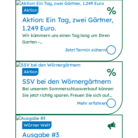
Aktion
Aktion:
Ein Tag, zwei Gärtner,
1.249 Euro.
Wir kümmern uns einen Tag lang um Ihren
Garten –
mit Pflanz-, Schnitt- und Pflasterarbeiten
Jetzt Termin sichern!
sowie Gartenumgestaltung.
Aktion
SSV bei den
Wörnergärtnern
Bei unserem Sommerschlussverkauf können
Sie jetzt richtig sparen. Freuen Sie sich auf
sonnenstarke Schnäppchen. Wir haben auch
Mehr erfahren
am Friedensfest (Sa., 08. August 2026) für
Sie geöffnet. Wir freuen uns auf Sie!
Wörner Welt
Ausgabe #3