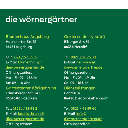
kann ab einem Mindesteinkaufswert von 50 € in den
Gartencentern Königsbrunn und Neusäß oder auf
unsere Dienstleistungen eingelöst werden. Eine
Barauszahlung ist ausgeschlossen.
Zur Startseite von Die Wörnergärtner
Ich habe die
Datenschutzerklärung
(öffnet in neuem T
gelesen
und akzeptiere sie.
Blumenhaus Augsburg
Gartencenter Neusäß
Haunstetter Str. 36
Biburger Str. 39
Zur Sicherheitsprüfung verwenden wir
86161 Augsburg
86356 Neusäß
Google reCAPTCHA.
Es gelten die
Datenschutzbestimmungen
(externer Lin
Tel.:
0821 / 57 86 59
(Telefonnummer anrufen)
Tel.:
0821 / 20 75 80
(Telefonnummer an
und
Nutzungsbedingungen
(externer Link, öffnet in n
von Google.*
E-Mail:
blumenhaus@
E-Mail:
neusaess@
diewoernergaertner.de
(E-Mail schreiben, öffnet Mail-Programm)
diewoernergaertner.de
(E-Mail schrei
Öffnungszeiten:
Öffnungszeiten:
Senden
Mo – Fr: 09 – 18 Uhr
Mo – Fr: 09 – 19 Uhr
Sa: 09 – 16 Uhr
Sa: 09 – 18 Uhr
Gartencenter Königsbrunn
Dienstleistungen
Landsberger Str. 141
Benzstr. 4
86343 Königsbrunn
86420 Diedorf-Lettenbach
Tel.:
08231 / 88 98 2
(Telefonnummer anrufen)
Tel.:
0821 / 48 89 40
(Telefonnummer an
E-Mail:
koenigsbrunn@
E-Mail:
info@
diewoernergaertner.de
(E-Mail schreiben, öffnet Mail-Programm)
diewoernergaertner.de
(E-Mail schrei
Öffnungszeiten:
Öffnungszeiten: