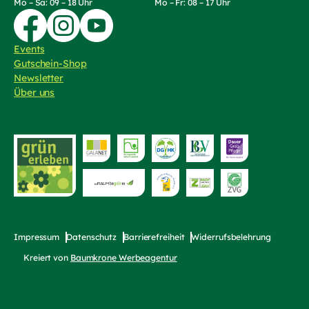
Mo – Sa: 09 – 18 Uhr
Mo – Fr: 08 – 17 Uhr
Zur Facebook-Seite von Die Wörnergärtner
Zur Instagram-Seite von die Wörnergärtner
Zum YouTube-Kanal von Die Wörnergärtner
Events
Gutschein-Shop
(externer Link, öffnet in neuem Tab)
Newsletter
Über uns
Zur Website von
bayerischer Fri
Zur Website von "grün erleben"
Zur Website von die Raumbegrüner
Impressum
Datenschutz
Barrierefreiheit
Widerrufsbelehrung
Kreiert von
Baumkrone Werbeagentur
(externer Link, öffnet in neuem T